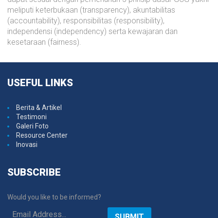
meliputi keterbukaan (transparency), akuntabilitas
(accountability), responsibilitas (responsibility),
independensi (independency) serta kewajaran dan
kesetaraan (fairness).
USEFUL
LINKS
Berita & Artikel
Testimoni
Galeri Foto
Resource Center
Inovasi
SUBSCRIBE
Would you like to be informed?
SUBMIT