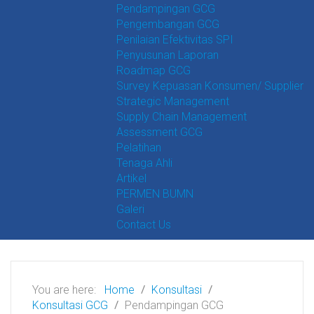
Pendampingan GCG
Pengembangan GCG
Penilaian Efektivitas SPI
Penyusunan Laporan
Roadmap GCG
Survey Kepuasan Konsumen/ Supplier
Strategic Management
Supply Chain Management
Assessment GCG
Pelatihan
Tenaga Ahli
Artikel
PERMEN BUMN
Galeri
Contact Us
You are here:
Home
Konsultasi
Konsultasi GCG
Pendampingan GCG