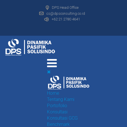
DPS Head Office
cs@dpsconsulting.co.id
+62 21 2780 4641
Home
Tentang Kami
Portofolio
Konsultasi
Konsultasi GCG
Benchmark