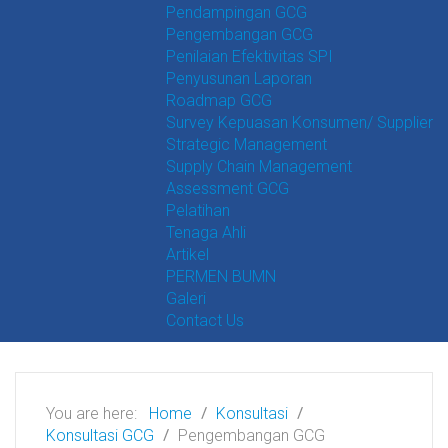
Pendampingan GCG
Pengembangan GCG
Penilaian Efektivitas SPI
Penyusunan Laporan
Roadmap GCG
Survey Kepuasan Konsumen/ Supplier
Strategic Management
Supply Chain Management
Assessment GCG
Pelatihan
Tenaga Ahli
Artikel
PERMEN BUMN
Galeri
Contact Us
You are here:
Home
Konsultasi
Konsultasi GCG
Pengembangan GCG