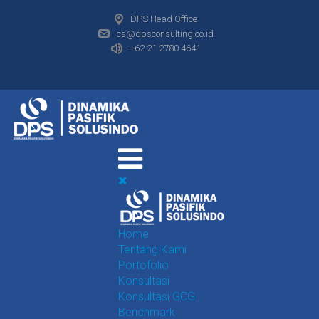
DPS Head Office
cs@dpsconsulting.co.id
+62 21 2780 4641
Home
Tentang Kami
Portofolio
Konsultasi
Konsultasi GCG
Benchmark