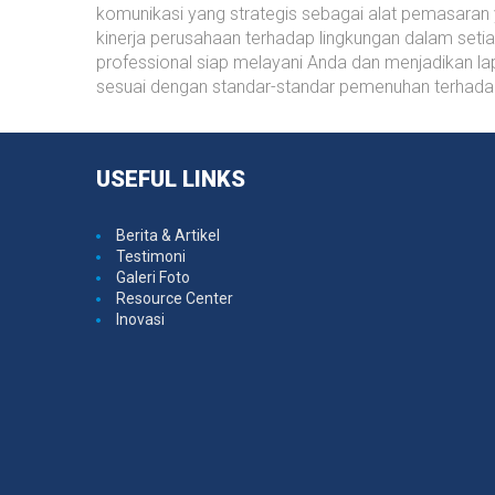
komunikasi yang strategis sebagai alat pemasaran 
kinerja perusahaan terhadap lingkungan dalam setia
professional siap melayani Anda dan menjadikan l
sesuai dengan standar-standar pemenuhan terhadap 
USEFUL
LINKS
Berita & Artikel
Testimoni
Galeri Foto
Resource Center
Inovasi