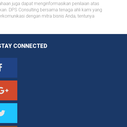
sahaan juga dapat menginformasikan penilaian atas
orkan. DPS Consulting bersama tenaga ahli kami yang
rkomunikasi dengan mitra bisnis Anda, tentunya
STAY
CONNECTED