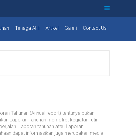
tihan
Tenaga Ahli
Artikel
Galeri
Contact Us
ran Tahunan (Annual report) tentunya bukan
 akan Laporan Tahunan memotret kegiatan rutin
berjalan. Laporan tahunan atau Laporan
usahaan dapat informasikan juga merupakan media