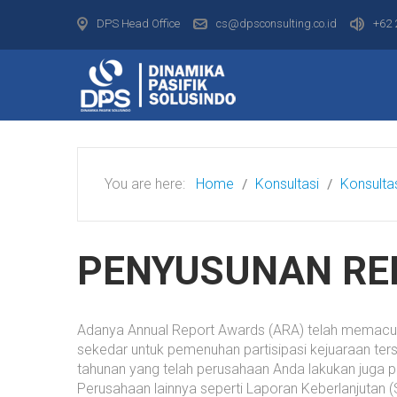
DPS Head Office
cs@dpsconsulting.co.id
+62 
You are here:
Home
Konsultasi
Konsulta
PENYUSUNAN RE
Adanya Annual Report Awards (ARA) telah memacu p
sekedar untuk pemenuhan partisipasi kejuaraan ter
tahunan yang telah perusahaan Anda lakukan juga p
Perusahaan lainnya seperti Laporan Keberlanjutan 