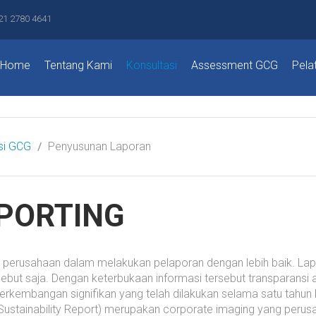
21 2780 4641
Home
Tentang Kami
Konsultasi
Assessment GCG
Pela
si GCG
Penyusunan Laporan
PORTING
erusahaan dalam melakukan pelaporan dengan lebih baik. Lapo
sebut saja. Dengan keterbukaan informasi tersebut transparansi
erkembangan signifikan yang telah dilakukan selama satu tahun 
(Sustainability Report) merupakan corporate imaging yang per