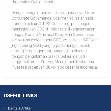
Universitas Gadjah Mada.
Dengan pengalaman dan kemampuannya, Good
Corporate Governance juga menjadi salah satu
concern beliau. Di DPS Consulting, perjuangan
meningkatkan GCG di Indonesia dikerjasamakan
dengan Komite Nasional Kebijakan Governance.
Melakukan assessment GCG, konsultansi GCG dan
juga training GCG yang terpadu dengan aspek
strategic management, sangat bisa dicerna
dengan pengalaman praktis Beliau menjadi
anggota Komite Srategi, Manajemen Risiko dan
Investasi di sebuah BUMN Tbk besar di Indonesia.
USEFUL
LINKS
Berita & Artikel