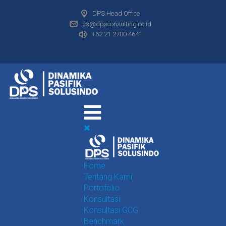
DPS Head Office
cs@dpsconsulting.co.id
+62 21 2780 4641
Home
Tentang Kami
Portofolio
Konsultasi
Konsultasi GCG
Benchmark