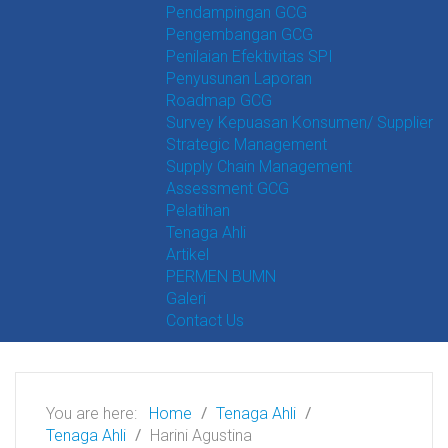
Pendampingan GCG
Pengembangan GCG
Penilaian Efektivitas SPI
Penyusunan Laporan
Roadmap GCG
Survey Kepuasan Konsumen/ Supplier
Strategic Management
Supply Chain Management
Assessment GCG
Pelatihan
Tenaga Ahli
Artikel
PERMEN BUMN
Galeri
Contact Us
You are here:
Home
Tenaga Ahli
Tenaga Ahli
Harini Agustina