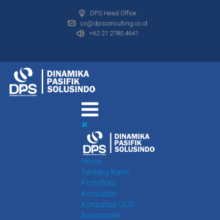
DPS Head Office
cs@dpsconsulting.co.id
+62 21 2780 4641
Home
Tentang Kami
Portofolio
Konsultasi
Konsultasi GCG
Benchmark