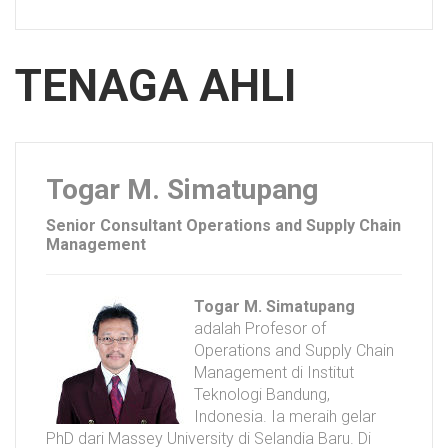
TENAGA AHLI
Togar M. Simatupang
Senior Consultant Operations and Supply Chain
Management
Togar M. Simatupang
adalah Profesor of
Operations and Supply Chain
Management di Institut
Teknologi Bandung,
Indonesia. Ia meraih gelar
PhD dari Massey University di Selandia Baru. Di