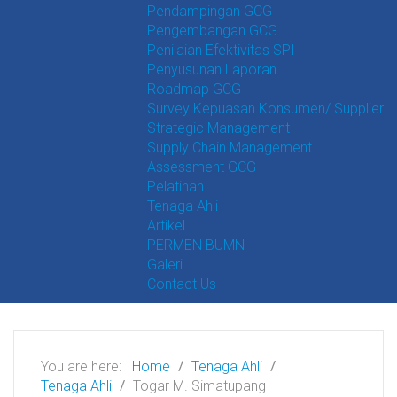
Pendampingan GCG
Pengembangan GCG
Penilaian Efektivitas SPI
Penyusunan Laporan
Roadmap GCG
Survey Kepuasan Konsumen/ Supplier
Strategic Management
Supply Chain Management
Assessment GCG
Pelatihan
Tenaga Ahli
Artikel
PERMEN BUMN
Galeri
Contact Us
You are here:
Home
Tenaga Ahli
Tenaga Ahli
Togar M. Simatupang