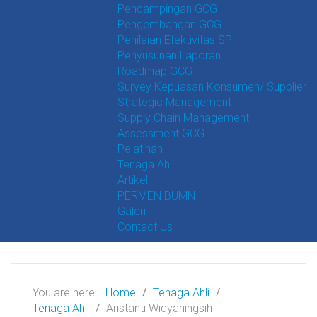
Pendampingan GCG
Pengembangan GCG
Penilaian Efektivitas SPI
Penyusunan Laporan
Roadmap GCG
Survey Kepuasan Konsumen/ Supplier
Strategic Management
Supply Chain Management
Assessment GCG
Pelatihan
Tenaga Ahli
Artikel
PERMEN BUMN
Galeri
Contact Us
You are here:
Home
Tenaga Ahli
Tenaga Ahli
Aristanti Widyaningsih