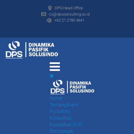
DPS Head Office
cs@dpsconsulting.co.id
+62 21 2780 4641
Home
Tentang Kami
Portofolio
Konsultasi
Konsultasi GCG
Benchmark