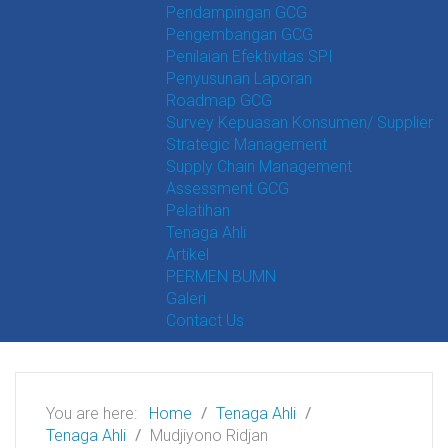
Pendampingan GCG
Pengembangan GCG
Penilaian Efektivitas SPI
Penyusunan Laporan
Roadmap GCG
Survey Kepuasan Konsumen/ Supplier
Strategic Management
Supply Chain Management
Assessment GCG
Pelatihan
Tenaga Ahli
Artikel
PERMEN BUMN
Galeri
Contact Us
You are here:
Home
Tenaga Ahli
Tenaga Ahli
Mudjiyono Ridjan