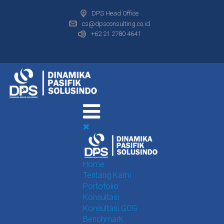
DPS Head Office
cs@dpsconsulting.co.id
+62 21 2780 4641
Home
Tentang Kami
Portofolio
Konsultasi
Konsultasi GCG
Benchmark